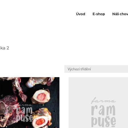
Úvod
E-shop
Náš cho
nka 2