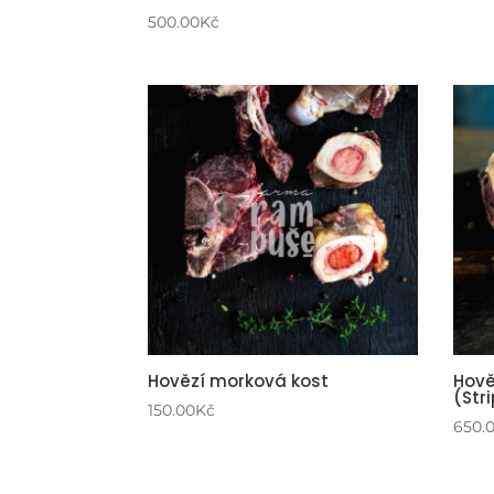
500.00
Kč
Hovězí morková kost
Hově
(Str
150.00
Kč
650.