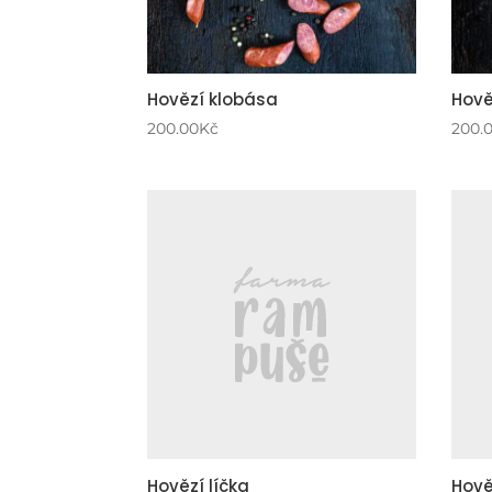
Hovězí klobása
Hově
200.00
Kč
200.
Hovězí líčka
Hově