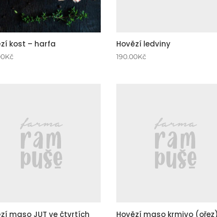
zí kost – harfa
Hovězí ledviny
00
Kč
190.00
Kč
zí maso JUT ve čtvrtích
Hovězí maso krmivo (ořez