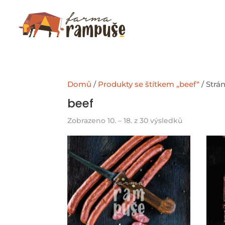
Domů
/
Produkty se štítkem „beef“
/ Strá
beef
Zobrazeno 10. – 18. z 30 výsledků