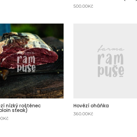
500.00
Kč
zí nízký roštěnec
Hovězí oháňka
iploin steak)
360.00
Kč
00
Kč