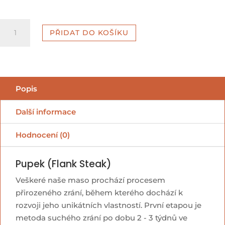
Hovězí
PŘIDAT DO KOŠÍKU
pupek
(Flank
steak)
množství
Popis
Další informace
Hodnocení (0)
Pupek (Flank Steak)
Veškeré naše maso prochází procesem
přirozeného zrání, během kterého dochází k
rozvoji jeho unikátních vlastností. První etapou je
metoda suchého zrání po dobu 2 - 3 týdnů ve