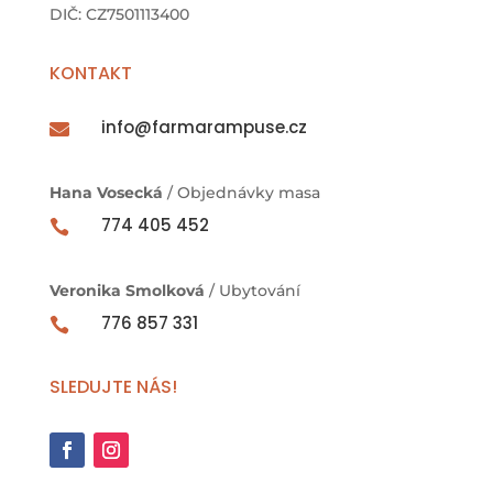
DIČ: CZ7501113400
KONTAKT
info@farmarampuse.cz

Hana Vosecká
/ Objednávky masa
774 405 452

Veronika Smolková
/ Ubytování
776 857 331

SLEDUJTE NÁS!