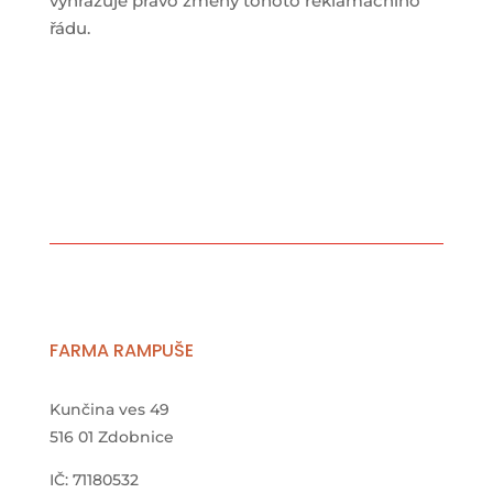
vyhrazuje právo změny tohoto reklamačního
řádu.
FARMA RAMPUŠE
Kunčina ves 49
516 01 Zdobnice
IČ: 71180532