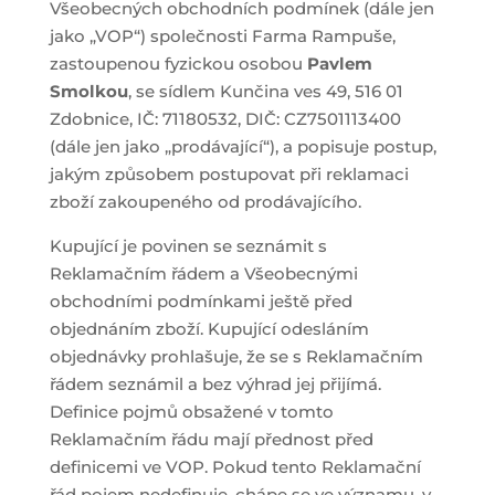
Všeobecných obchodních podmínek (dále jen
jako „VOP“) společnosti Farma Rampuše,
zastoupenou fyzickou osobou
Pavlem
Smolkou
, se sídlem Kunčina ves 49, 516 01
Zdobnice, IČ: 71180532, DIČ: CZ7501113400
(dále jen jako „prodávající“), a popisuje postup,
jakým způsobem postupovat při reklamaci
zboží zakoupeného od prodávajícího.
Kupující je povinen se seznámit s
Reklamačním řádem a Všeobecnými
obchodními podmínkami ještě před
objednáním zboží. Kupující odesláním
objednávky prohlašuje, že se s Reklamačním
řádem seznámil a bez výhrad jej přijímá.
Definice pojmů obsažené v tomto
Reklamačním řádu mají přednost před
definicemi ve VOP. Pokud tento Reklamační
řád pojem nedefinuje, chápe se ve významu, v