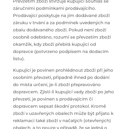
Převzetím zboží stvrzuje kupující souhlas se
záručními podmínkami prodávajícího.
Prodávající poskytuje na jím dodávané zboží
záruku v trvání a za podmínek uvedených na
obalu dodávaného zboží. Pokud není zboží
osobně odebráno, rozumí se převzetím zboží
okamžik, kdy zboží přebírá kupující od
dopravce (potvrzeno podpisem na dodacím
listu).
Kupující je povinen prohlédnout zboží při jeho
osobním převzetí, případně ihned po dodání
do místa určení, je-li zboží přepravováno
dopravcem. Zjistí-li kupující vady zboží po jeho
převzetí, je povinen s prodávajícím či
dopravcem sepsat škodní protokol. Kromě
zboží v uzavřených obalech může být přijato k
reklamaci také zboží v načatých (otevřených)
obalech, a to pouze v případě, že se jedná o